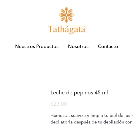
Nuestros Productos
Nuestros Productos
Nosotros
Nosotros
Contacto
Contacto
Leche de pepinos 45 ml
$23.00
Humecta, suaviza y limpia tu piel de los 
depilatoria después de tu depilación co